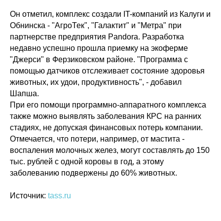
Он отметил, комплекс создали IT-компаний из Калуги и
Обнинска - "АгроТек", "Галактит" и "Метра" при
партнерстве предприятия Pandora. Разработка
недавно успешно прошла приемку на экоферме
"Джерси" в Ферзиковском районе. "Программа с
помощью датчиков отслеживает состояние здоровья
животных, их удои, продуктивность", - добавил
Шапша.
При его помощи программно-аппаратного комплекса
также можно выявлять заболевания КРС на ранних
стадиях, не допуская финансовых потерь компании.
Отмечается, что потери, например, от мастита -
воспаления молочных желез, могут составлять до 150
Политика конфиденциальности
© 2015-2026 НАУРР. Все права защищены.
тыс. рублей с одной коровы в год, а этому
При использовании материалов ссылка на ROBOTUNION.RU — обязательна
заболеванию подвержены до 60% животных.
© 2015-2026 НАУРР. Все права защищены. При использовании материалов
ссылка на ROBOTUNION.RU — обязательна
Источник:
tass.ru