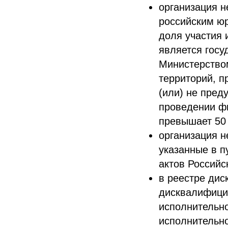
организация н
российским юр
доля участия 
является госу
Министерство
территорий, 
(или) не пре
проведении ф
превышает 50
организация н
указанные в п
актов Российс
в реестре дис
дисквалифици
исполнительно
исполнительно