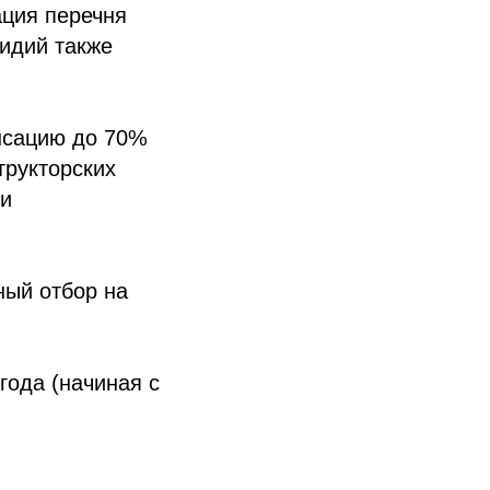
ация перечня
сидий также
нсацию до 70%
трукторских
ми
ный отбор на
года (начиная с