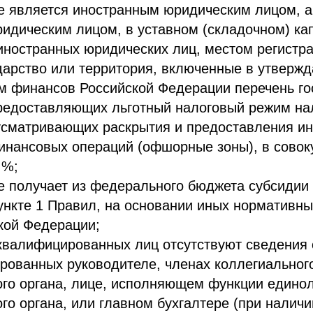
е является иностранным юридическим лицом, а
идическим лицом, в уставном (складочном) ка
иностранных юридических лиц, местом регистр
дарство или территория, включенные в утверж
м финансов Российской Федерации перечень го
предоставляющих льготный налоговый режим на
дусматривающих раскрытия и предоставления и
инансовых операций (офшорные зоны), в совок
 %;
е получает из федерального бюджета субсидии 
ункте 1 Правил, на основании иных нормативн
кой Федерации;
квалифицированных лиц отсутствуют сведения 
рованных руководителе, членах коллегиальног
го органа, лице, исполняющем функции едино
го органа, или главном бухгалтере (при наличи