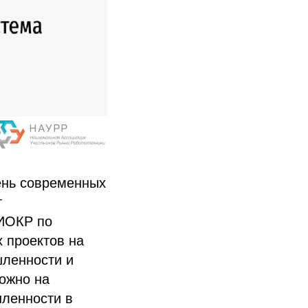
ень современных
т
НИОКР по
 проектов на
шленности и
можно на
ленности в