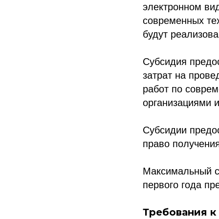
электронном вид
современных тех
будут реализов
Субсидия предо
затрат на прове
работ по совре
организациями 
Субсидии предо
право получения
Максимальный ср
первого года пр
Требования к