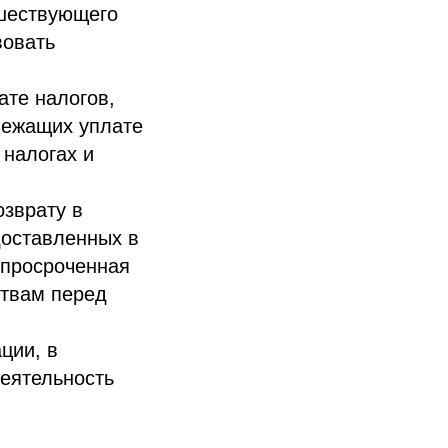
дшествующего
вовать
ате налогов,
лежащих уплате
 налогах и
озврату в
доставленных в
 просроченная
ствам перед
ции, в
деятельность