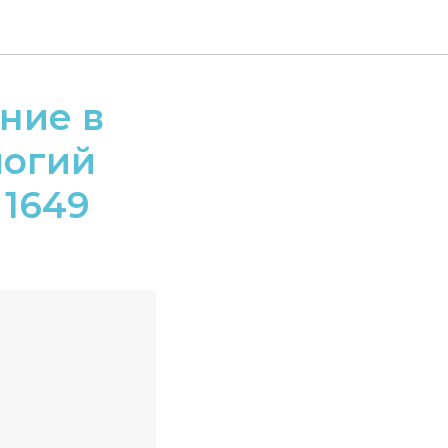
ние в
логий
 1649