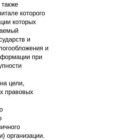
 также
питале которого
ации которых
даемый
сударств и
логообложения и
нформации при
упности
на цели,
ых правовых
о
о
личного
и) организации.