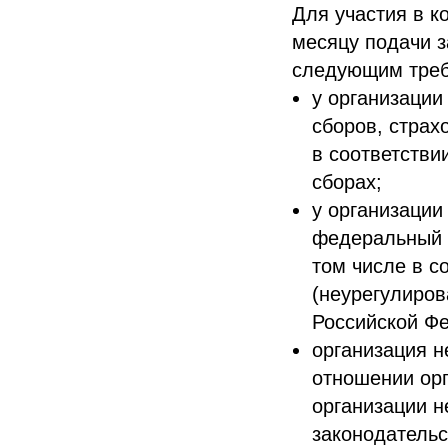
Для участия в к
месяцу подачи з
следующим треб
у организации
сборов, страх
в соответстви
сборах;
у организации
федеральный 
том числе в с
(неурегулиро
Российской Ф
организация н
отношении орг
организации н
законодатель