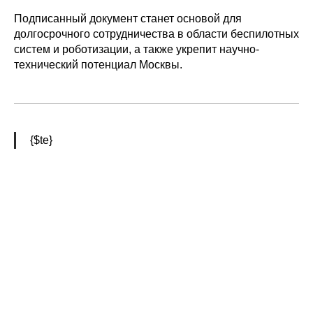
Подписанный документ станет основой для
долгосрочного сотрудничества в области беспилотных
Политика конфиденциальности
© 2015-2026 НАУРР. Все права защищены.
систем и роботизации, а также укрепит научно-
При использовании материалов ссылка на ROBOTUNION.RU — обязательна
технический потенциал Москвы.
© 2015-2026 НАУРР. Все права защищены. При использовании материалов
ссылка на ROBOTUNION.RU — обязательна
{$te}