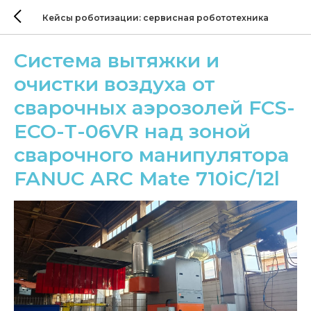
Кейсы роботизации: сервисная робототехника
Система вытяжки и
очистки воздуха от
сварочных аэрозолей FCS-
ЕСО-Т-06VR над зоной
сварочного манипулятора
FANUC ARC Mate 710iC/12l