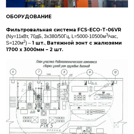
ОБОРУДОВАНИЕ
Фильтровальная система FCS-ЕСО-Т-06VR
3
(Ny=11кВт, 70дБ, 3x380/50Гц, L=5000-10500м
/час,
2
1 шт.
Ватяжной зонт с жалюзями
S=120м
) –
,
1700 х 3000мм – 2 шт.