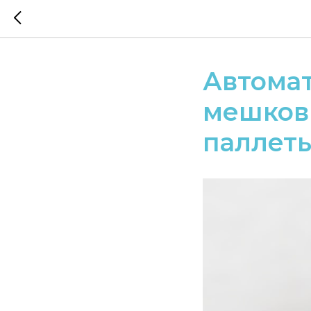
Автомат
мешков 
паллет