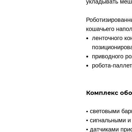
укладывать меш
Роботизированн
кошачьего напол
ленточного ко
позициониров
приводного ро
робота-палле
Комплекс обо
•
световыми барь
• сигнальными 
• датчиками при