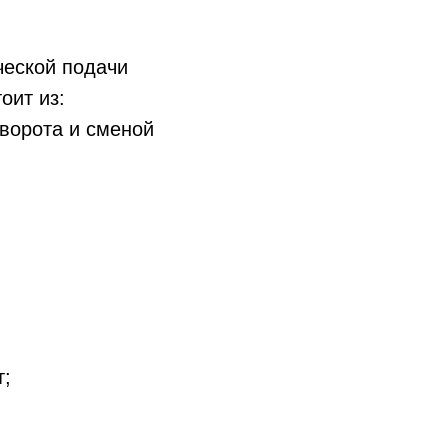
ческой подачи
оит из:
еворота и сменой
т;