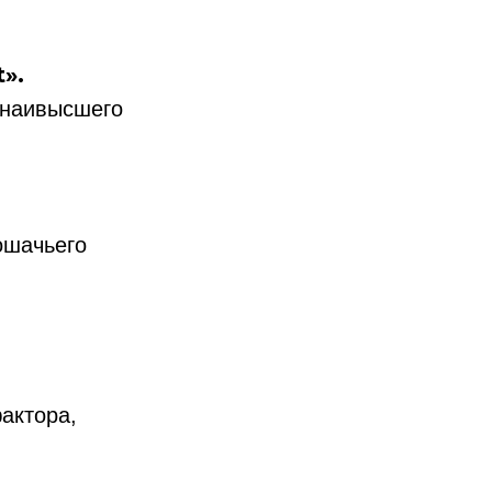
».
 наивысшего
ошачьего
актора,