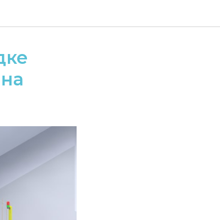
дке
 на