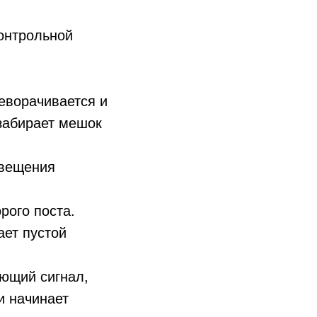
контрольной
еворачивается и
 забирает мешок
овещения
орого поста.
ает пустой
ающий сигнал,
и начинает