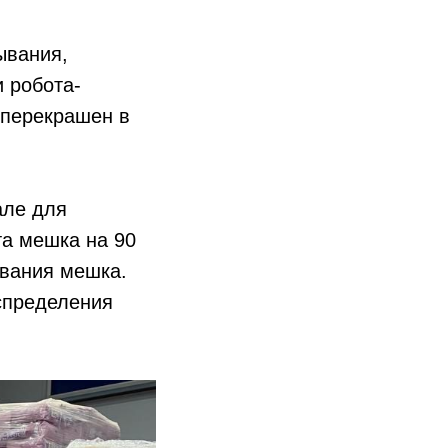
ывания,
и робота-
 перекрашен в
але для
а мешка на 90
ования мешка.
спределения