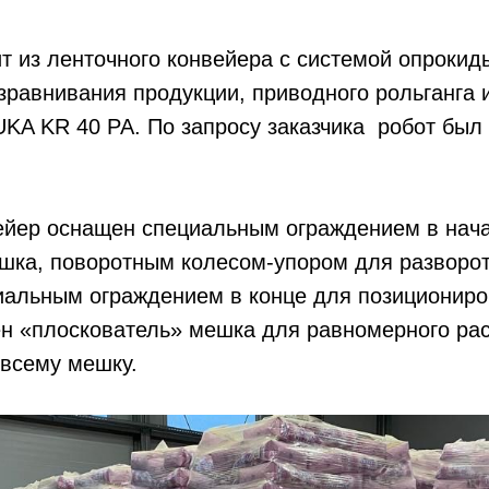
т из ленточного конвейера с системой опрокид
зравнивания продукции, приводного рольганга 
KA KR 40 PA. По запросу заказчика робот был
ейер оснащен специальным ограждением в нач
шка, поворотным колесом-упором для разворот
циальным ограждением в конце для позиционир
ен «плоскователь» мешка для равномерного ра
 всему мешку.