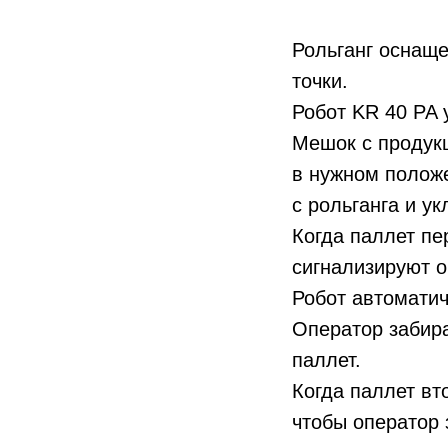
Рольганг оснаще
точки.
Робот KR 40 PA 
Мешок с продукц
в нужном положе
с рольганга и у
Когда паллет пе
сигнализируют о
Робот автоматич
Оператор забира
паллет.
Когда паллет вт
чтобы оператор 