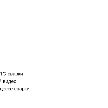
TIG сварки
й видео
цессе сварки